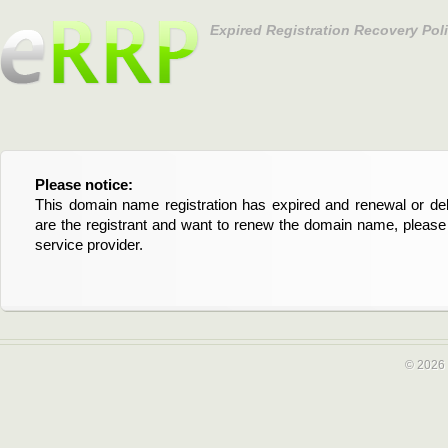
Expired Registration Recovery Pol
Please notice:
Bitte beachten Sie:
This domain name registration has expired and renewal or dele
Diese Domainregistrierung ist abgelaufen und die Verläng
are the registrant and want to renew the domain name, please 
Domain stehen an. Wenn Sie der Registrant sind und di
service provider.
verlängern möchten, kontaktieren Sie bitte Ihren Service-Provid
© 2026