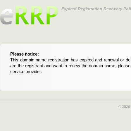
Expired Registration Recovery Pol
Please notice:
Bitte beachten Sie:
This domain name registration has expired and renewal or dele
Diese Domainregistrierung ist abgelaufen und die Verläng
are the registrant and want to renew the domain name, please 
Domain stehen an. Wenn Sie der Registrant sind und di
service provider.
verlängern möchten, kontaktieren Sie bitte Ihren Service-Provid
© 2026