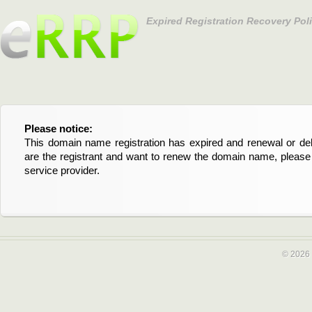
Expired Registration Recovery Pol
Please notice:
Bitte beachten Sie:
This domain name registration has expired and renewal or dele
Diese Domainregistrierung ist abgelaufen und die Verläng
are the registrant and want to renew the domain name, please 
Domain stehen an. Wenn Sie der Registrant sind und di
service provider.
verlängern möchten, kontaktieren Sie bitte Ihren Service-Provid
© 2026